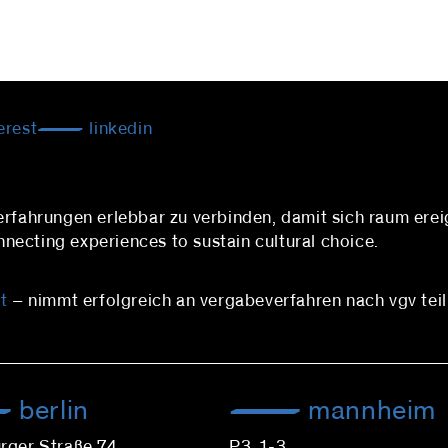
erest
linkedin
 erfahrungen erlebbar zu verbinden, damit sich raum 
ecting experiences to sustain cultural choice.
t
– nimmt erfolgreich an vergabeverfahren nach vgv teil
berlin
mannheim
rger Straße 74
P3, 1-3