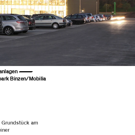
ußenanlagen —
k Binzen/Mobilia
n Grundstück am
iner