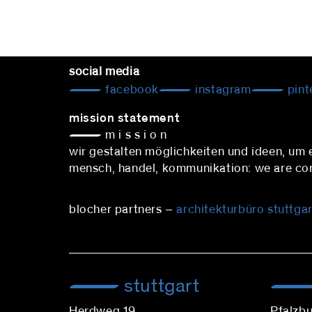
social media
facebook
instagram
pint
mission statement
— m i s s i o n
wir gestalten möglichkeiten und ideen, um
mensch, handel, kommunikation: we are conn
blocher partners –
architekturbüro stuttgar
stuttgart
Herdweg 19
Pfalzbu