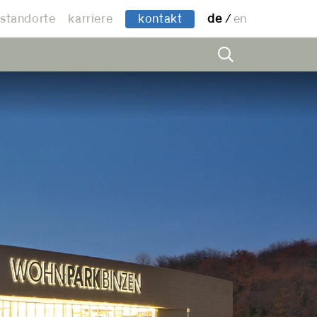
standorte
karriere
kontakt
de
en