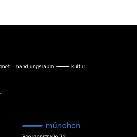
ereignet – handlungsraum — kultur.
.
münchen
Georgenstraße 22