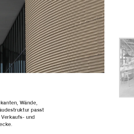
iekanten, Wände,
äudestruktur passt
r Verkaufs- und
wecke.