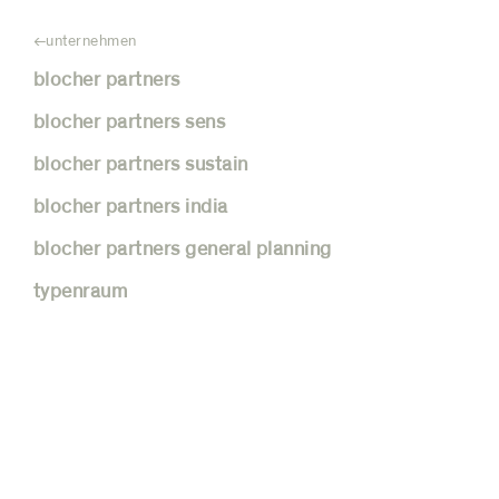
unternehmen
blocher partners
blocher partners sens
blocher partners sustain
blocher partners india
blocher partners general planning
blocher partners
typenraum
india
ganzheitliche strategien,
maßgeschneiderte konzepte:
teamarbeit als schlüssel zum erfolg,
das beste aus ost und west