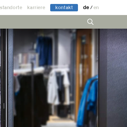
standorte
karriere
kontakt
de
en