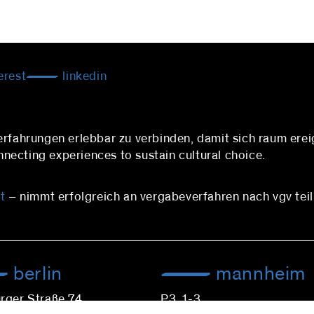
erest
linkedin
 erfahrungen erlebbar zu verbinden, damit sich raum 
ecting experiences to sustain cultural choice.
t
– nimmt erfolgreich an vergabeverfahren nach vgv teil
berlin
mannheim
rger Straße 74
P3, 1-3