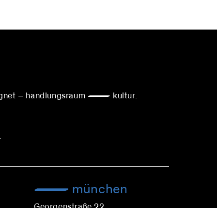
ereignet – handlungsraum — kultur.
.
münchen
Georgenstraße 22