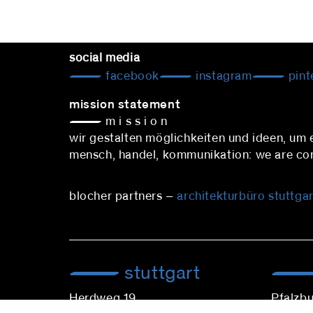
social media
facebook
instagram
pint
mission statement
— m i s s i o n
wir gestalten möglichkeiten und ideen, um
mensch, handel, kommunikation: we are conn
blocher partners –
architekturbüro stuttgar
stuttgart
Herdweg 19
Pfalzbu