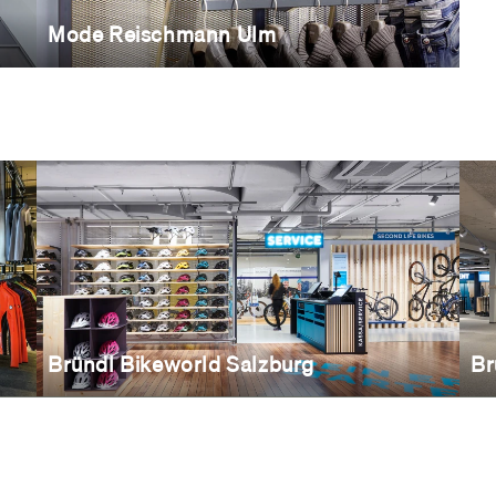
Mode Reischmann Ulm
Bründl Bikeworld Salzburg
Br