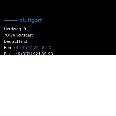
stuttgart
Herdweg 19
70174 Stuttgart
Deutschland
Fon:
+49 (0)711 224 82-0
Fax: +49 (0)711 224 82-20
info@blocherpartners.com
Pressekontakt:
presse@blocherpartners.com
berlin
Pfalzburger Straße 74
10719 Berlin
Deutschland
Fon:
+49 (0)30 520 0971-100