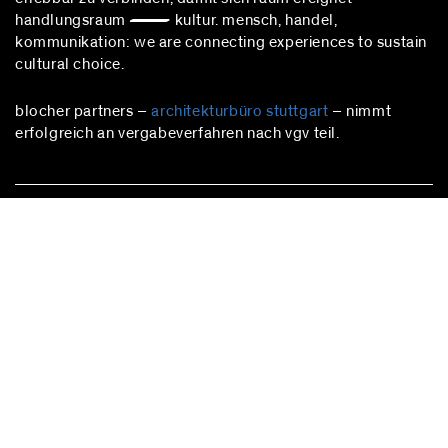
handlungsraum — kultur. mensch, handel,
kommunikation: we are connecting experiences to sustain
cultural choice.
blocher partners –
architekturbüro stuttgart
– nimmt
erfolgreich an vergabeverfahren nach vgv teil.
stuttgart
Herdweg 19
70174 Stuttgart
Deutschland
Fon:
+49 (0)711 224 82-0
Fax: +49 (0)711 224 82-20
info@blocherpartners.com
Pressekontakt:
presse@blocherpartners.com