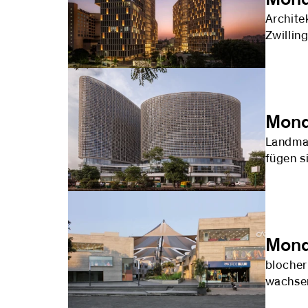
Archite
Zwillin
Mond
Landmar
fügen s
Mond
blocher
wachsen