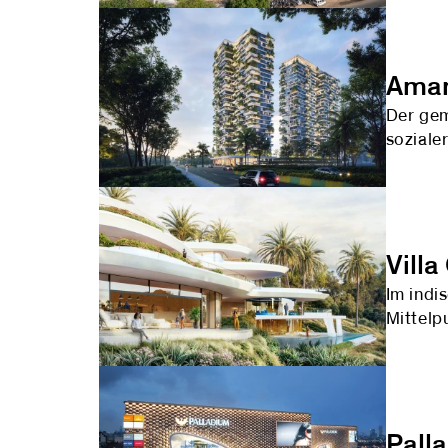
Aman
Der gem
soziale
Villa
Im indi
Mittelp
Pall