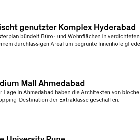
scht genutzter Komplex Hyderabad
terplan bündelt Büro- und Wohnflächen in verdichteten 
 einem durchlässigen Areal um begrünte Innenhöfe gliede
adium Mall Ahmedabad
er Lage in Ahmedabad haben die Architekten von blocher
opping-Destination der Extraklasse geschaffen.
e University Pune