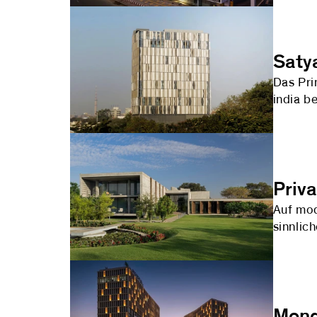
Saty
Das Pri
india b
Priv
Auf mod
sinnlic
Mond