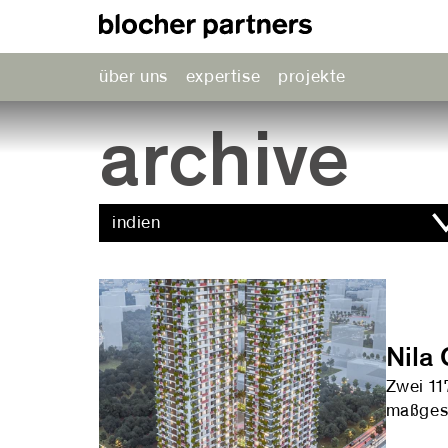
über uns
expertise
projekte
archive
indien
Nila
Zwei 11
maßgesc