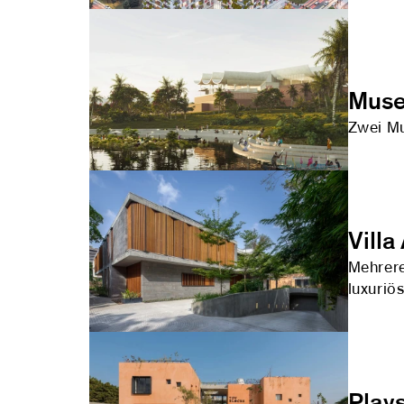
Muse
Zwei Mu
Vill
Mehrere
luxuriö
Play