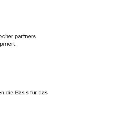
locher partners
iriert.
en die Basis für das