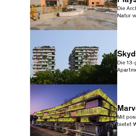
Die Arc
Natur w
Skyd
Die 13-
Apartme
Marve
Mit pos
bietet 