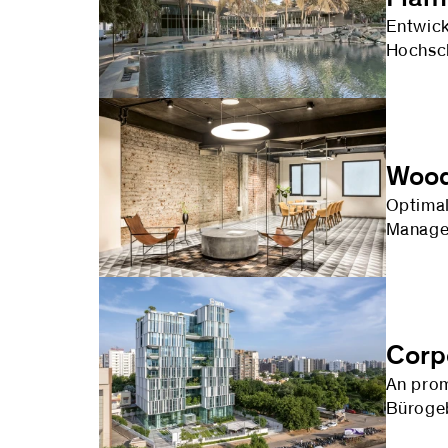
Entwick
Hochsch
Wood
Optimal
Managem
Corp
An prom
Bürogeb