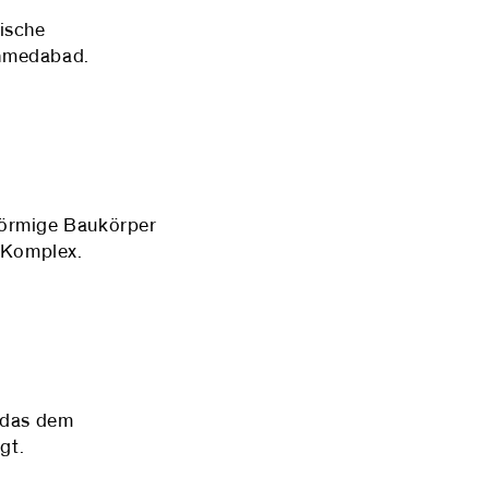
ische
Ahmedabad.
förmige Baukörper
n Komplex.
 das dem
gt.