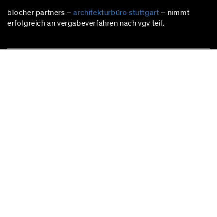
blocher partners –
architekturbüro stuttgart
– nimmt
erfolgreich an vergabeverfahren nach vgv teil.
stuttgart
Herdweg 19
70174 Stuttgart
Deutschland
Fon:
+49 (0)711 224 82-0
Fax: +49 (0)711 224 82-20
info@blocherpartners.com
Pressekontakt:
presse@blocherpartners.com
berlin
Pfalzburger Straße 74