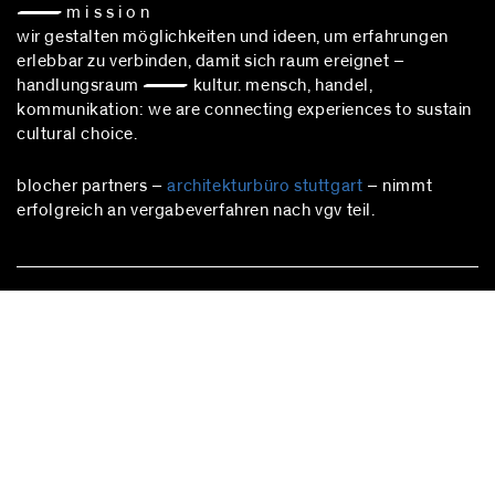
— m i s s i o n
wir gestalten möglichkeiten und ideen, um erfahrungen
erlebbar zu verbinden, damit sich raum ereignet –
handlungsraum — kultur. mensch, handel,
kommunikation: we are connecting experiences to sustain
cultural choice.
blocher partners –
architekturbüro stuttgart
– nimmt
erfolgreich an vergabeverfahren nach vgv teil.
stuttgart
Herdweg 19
70174 Stuttgart
Deutschland
Fon:
+49 (0)711 224 82-0
Fax: +49 (0)711 224 82-20
info@blocherpartners.com