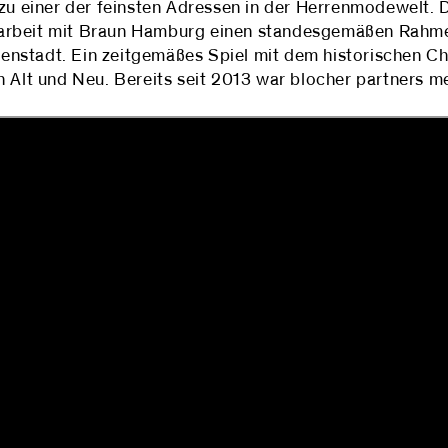
 einer der feinsten Adressen in der Herrenmodewelt. D
narbeit mit Braun Hamburg einen standesgemäßen Rahme
nstadt. Ein zeitgemäßes Spiel mit dem historischen C
n Alt und Neu. Bereits seit 2013 war blocher partners me