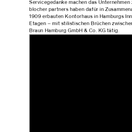
Servicegedanke machen das Unternehmen zu
blocher partners haben dafür in Zusamme
1909 erbauten Kontorhaus in Hamburgs Inne
Etagen – mit stilistischen Brüchen zwische
Braun Hamburg GmbH & Co. KG tätig.