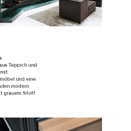
s
 aus Teppich und
 mit
rmöbel und eine
laden modern
it grauem Stoff