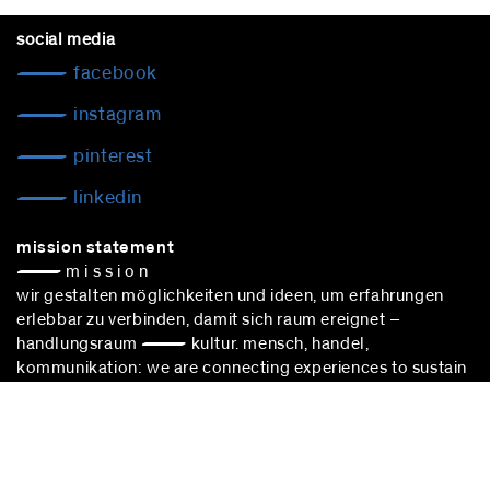
social media
facebook
instagram
pinterest
linkedin
mission statement
— m i s s i o n
wir gestalten möglichkeiten und ideen, um erfahrungen
erlebbar zu verbinden, damit sich raum ereignet –
handlungsraum — kultur. mensch, handel,
kommunikation: we are connecting experiences to sustain
cultural choice.
blocher partners –
architekturbüro stuttgart
– nimmt
erfolgreich an vergabeverfahren nach vgv teil.