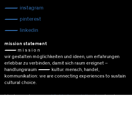
instagram
pinterest
linkedin
mission statement
— m i s s i o n
wir gestalten möglichkeiten und ideen, um erfahrungen
erlebbar zu verbinden, damit sich raum ereignet –
handlungsraum — kultur. mensch, handel,
kommunikation: we are connecting experiences to sustain
cultural choice.
blocher partners –
architekturbüro stuttgart
– nimmt
erfolgreich an vergabeverfahren nach vgv teil.
stuttgart