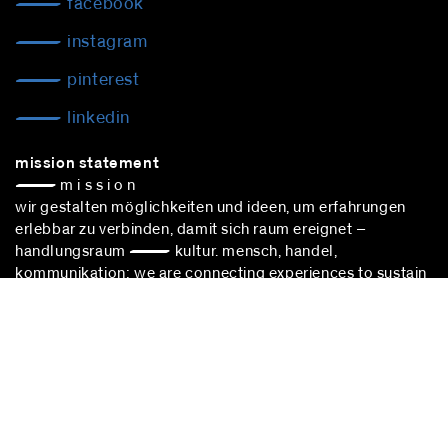
facebook
instagram
pinterest
linkedin
mission statement
— m i s s i o n
wir gestalten möglichkeiten und ideen, um erfahrungen
erlebbar zu verbinden, damit sich raum ereignet –
handlungsraum — kultur. mensch, handel,
kommunikation: we are connecting experiences to sustain
cultural choice.
blocher partners –
architekturbüro stuttgart
– nimmt
erfolgreich an vergabeverfahren nach vgv teil.