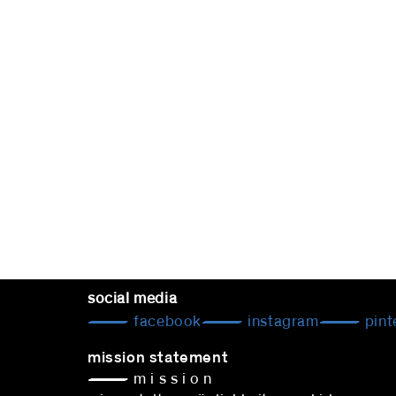
social media
facebook
instagram
pint
mission statement
— m i s s i o n