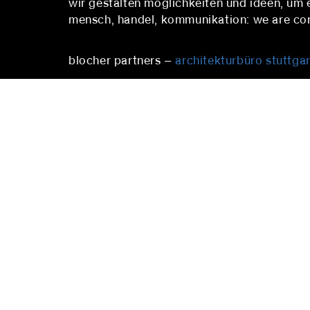
wir gestalten möglichkeiten und ideen, um
mensch, handel, kommunikation: we are conn
blocher partners –
architekturbüro stuttgar
stuttgart
Herdweg 19
Pfalzbu
70174 Stuttgart
10719 B
Deutschland
Deutsc
Fon:
+49 (0)711 224 82-0
Fon:
+4
Fax: +49 (0)711 224 82-20
berlin
info@blocherpartners.com
Presse
Pressekontakt:
presse
presse@blocherpartners.com