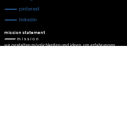
pinterest
linkedin
mission statement
— m i s s i o n
wir gestalten möglichkeiten und ideen, um erfahrungen
erlebbar zu verbinden, damit sich raum ereignet –
handlungsraum — kultur. mensch, handel,
kommunikation: we are connecting experiences to sustain
cultural choice.
blocher partners –
architekturbüro stuttgart
– nimmt
erfolgreich an vergabeverfahren nach vgv teil.
stuttgart
Herdweg 19